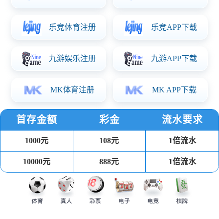
关于我们
爱游戏(ayx)体育官方网站 是面向全球体育爱好者的综合服务平
台，致力于打造一个集数据服务、赛事直播与移动体验于一体的
专业生态系统。团队成员拥有丰富的行业背景，平台以稳定性与