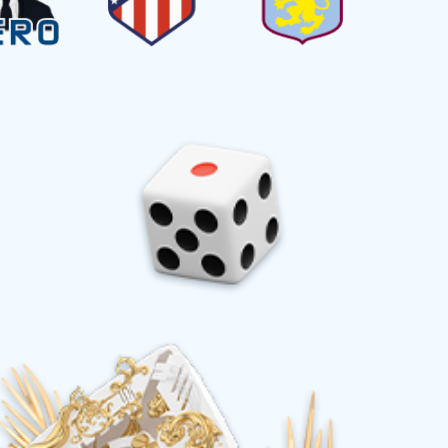
：我靠实力底气十足
之争，多年来一直是球迷
从不对标乔丹，也无意
实力底气十足。”这不仅