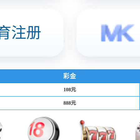
App下载
关于我们
隐私政策
服务协议
网站地图
合作 / 推荐平台
「2026好运滚滚」【官方授权】✅ 成
乐动平台
体育用品的厂家，是一家集科研、生
米兰体育官网
方网站-ayx.com只有注重产品质
平博登录入口
良的产品为广大客户提供体育器材