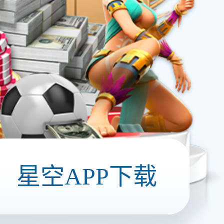
时，舆论总会陷入激烈
从不对标”的立场，并非
时代背景和篮球语境，
丹”的执念所绑架，而是
与无数次的逆境翻盘。
竞争智慧。他从不参与口
争论得来的。他的底
更刻在他那令人瞠目的