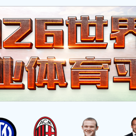
App
关于我们
体育焦点
站
带您畅享全
门体育项目。
容实时更新
。