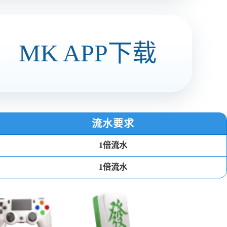
开云体育
大发官网
xk.com