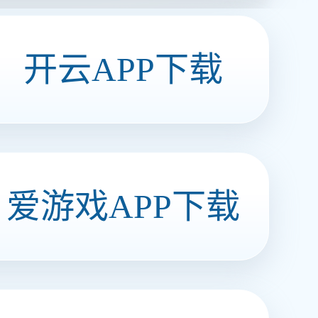
舆论上与乔丹争锋，不如
更加高大，也让所谓的头
个人不再需要外界的认可
评价，他职业生涯的轨
配的硬核实力。这种超然
拖累。对于球迷而言，
散发出的自信与从容。
许会成为一种新的标杆。
。无论最终的GOAT归