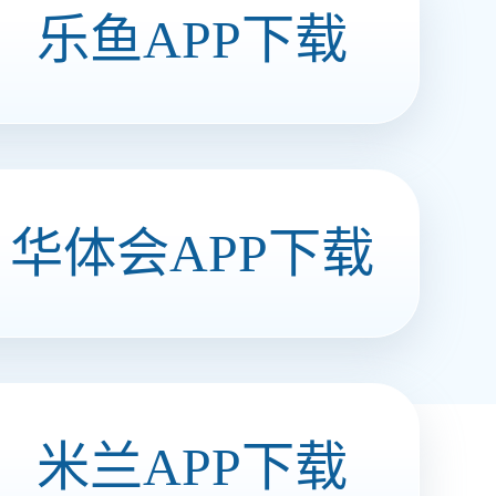
下一篇：
博塔斯雨战圈速暴跌1.2秒引质疑，