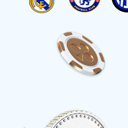
詹姆斯彻底摊牌！
在NBA这个充满传奇
和媒体津津乐道的话
去抢夺那个至高无上的
是一次个人态度的宣