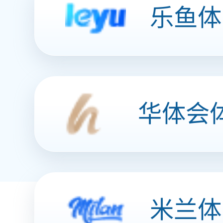
上一篇：
山东泰山锋线告急 克雷桑伤缺或…
延伸阅读
1.
西西帕斯膝盖手术康复时间表：预计2027年
2026-07-30
2.
山东泰山锋线告急 克雷桑伤缺或影响亚冠
2026-06-12